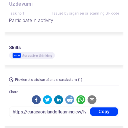
Uzdevumi
Task no.1
Issued by organiser or scanning QR code
Participate in activity
Skills
#creative thinking
ESCO
Pievienots atskaņošanas sarakstam (1)
Share:
Copy