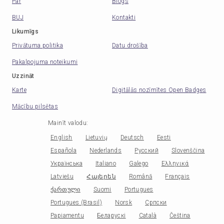
Par
Blogs
BUJ
Kontakti
Likumīgs
Privātuma politika
Datu drošība
Pakalpojuma noteikumi
Uzzināt
Karte
Digitālās nozīmītes Open Badges
Mācību pilsētas
Mainīt valodu
:
English
Lietuvių
Deutsch
Eesti
Española
Nederlands
Русский
Slovenščina
Українська
Italiano
Galego
Ελληνικά
Latviešu
Հայերեն
Română
Français
ქართული
Suomi
Portugues
Portugues (Brasil)
Norsk
Српски
Papiamentu
Беларускі
Català
Čeština