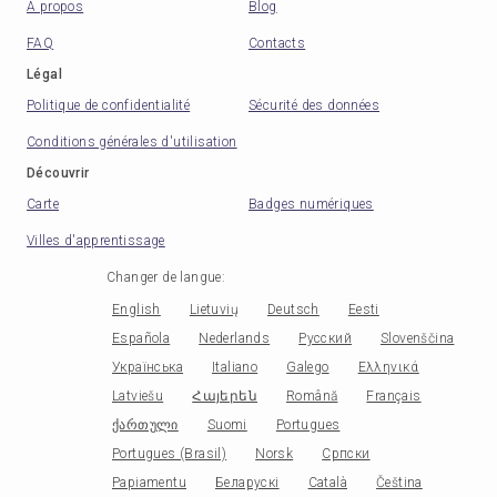
A propos
Blog
FAQ
Contacts
Légal
Politique de confidentialité
Sécurité des données
Conditions générales d'utilisation
Découvrir
Carte
Badges numériques
Villes d'apprentissage
Changer de langue
:
English
Lietuvių
Deutsch
Eesti
Española
Nederlands
Русский
Slovenščina
Українська
Italiano
Galego
Ελληνικά
Latviešu
Հայերեն
Română
Français
ქართული
Suomi
Portugues
Portugues (Brasil)
Norsk
Српски
Papiamentu
Беларускі
Català
Čeština