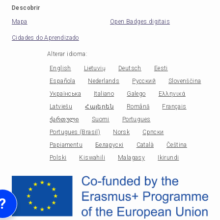
Descobrir
Mapa
Open Badges digitais
Cidades do Aprendizado
Alterar idioma
:
English
Lietuvių
Deutsch
Eesti
Española
Nederlands
Русский
Slovenščina
Українська
Italiano
Galego
Ελληνικά
Latviešu
Հայերեն
Română
Français
ქართული
Suomi
Portugues
Portugues (Brasil)
Norsk
Српски
Papiamentu
Беларускі
Català
Čeština
Polski
Kiswahili
Malagasy
Ikirundi
?