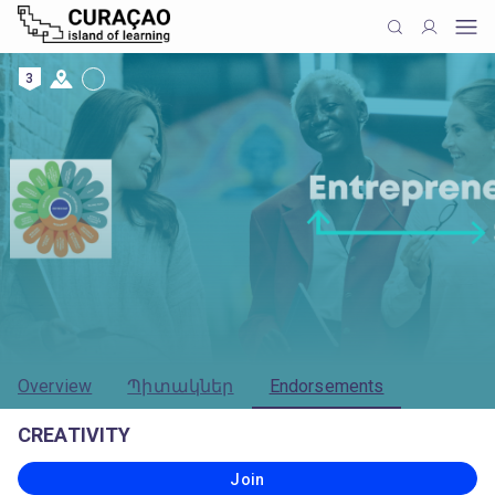
3
Overview
Պիտակներ
Endorsements
CREATIVITY
Join