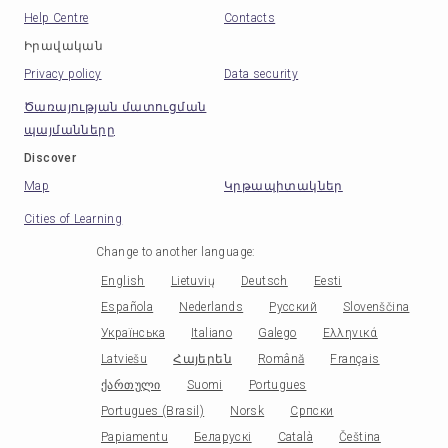
Help Centre
Contacts
Իրավական
Privacy policy
Data security
Ծառայության մատուցման
պայմանները
Discover
Map
Կրթապիտակներ
Cities of Learning
Change to another language
:
English
Lietuvių
Deutsch
Eesti
Española
Nederlands
Русский
Slovenščina
Українська
Italiano
Galego
Ελληνικά
Latviešu
Հայերեն
Română
Français
ქართული
Suomi
Portugues
Portugues (Brasil)
Norsk
Српски
Papiamentu
Беларускі
Català
Čeština